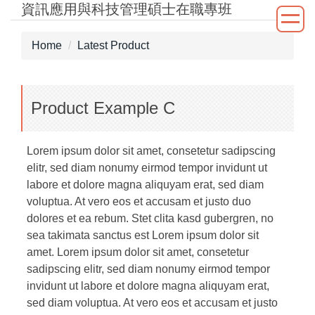
資訊應用與科技管理碩士在職專班
Jump
to
the
Home
Latest Product
main
content
block
Product Example C
Lorem ipsum dolor sit amet, consetetur sadipscing
elitr, sed diam nonumy eirmod tempor invidunt ut
labore et dolore magna aliquyam erat, sed diam
voluptua. At vero eos et accusam et justo duo
dolores et ea rebum. Stet clita kasd gubergren, no
sea takimata sanctus est Lorem ipsum dolor sit
amet. Lorem ipsum dolor sit amet, consetetur
sadipscing elitr, sed diam nonumy eirmod tempor
invidunt ut labore et dolore magna aliquyam erat,
sed diam voluptua. At vero eos et accusam et justo