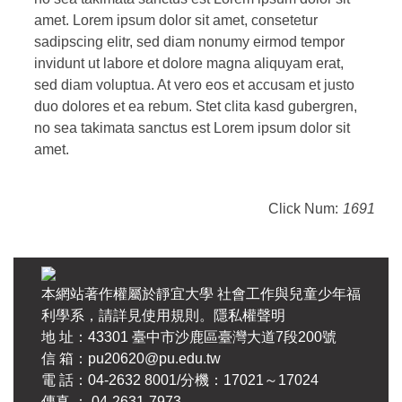
amet. Lorem ipsum dolor sit amet, consetetur
sadipscing elitr, sed diam nonumy eirmod tempor
invidunt ut labore et dolore magna aliquyam erat,
sed diam voluptua. At vero eos et accusam et justo
duo dolores et ea rebum. Stet clita kasd gubergren,
no sea takimata sanctus est Lorem ipsum dolor sit
amet.
Click Num:
1691
本網站著作權屬於靜宜大學 社會工作與兒童少年福
利學系，請詳見使用規則。隱私權聲明
地 址：43301 臺中市沙鹿區臺灣大道7段200號
信 箱：pu20620@pu.edu.tw
電 話：04-2632 8001/分機：17021～17024
傳真 ： 04-2631-7973